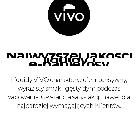
Najwyższej
jakości
liquidy
i
e-papierosy
Liquidy
VIVO
charakteryzuje
intensywny,
wyrazisty
smak
i
gęsty
dym
podczas
vapowania.
Gwarancja
satysfakcji
nawet
dla
najbardziej
wymagających
Klientów.